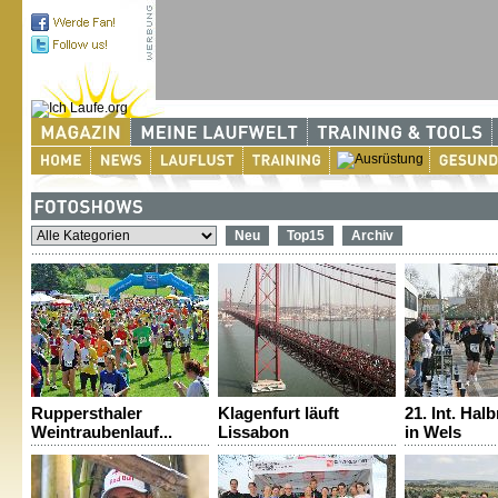
Neu
Top15
Archiv
Ruppersthaler
Klagenfurt läuft
21. Int. Ha
Weintraubenlauf...
Lissabon
in Wels