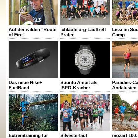
Auf der wilden "Route
ichlaufe.org-Lauftreff
Lissi im Süd
of Fire"
Prater
Camp
Das neue Nike+
Suunto Ambit als
Paradies-C
FuelBand
ISPO-Kracher
Andalusien
Extremtraining für
Silvesterlauf
mozart 100: