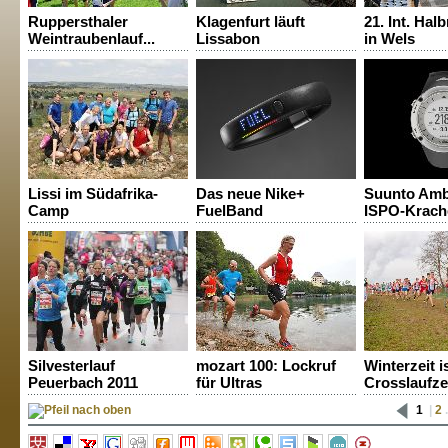
Ruppersthaler
Klagenfurt läuft
21. Int. Ha
Weintraubenlauf...
Lissabon
in Wels
Lissi im Südafrika-
Das neue Nike+
Suunto Ambi
Camp
FuelBand
ISPO-Krach
Silvesterlauf
mozart 100: Lockruf
Winterzeit i
Peuerbach 2011
für Ultras
Crosslaufze
1
|
2
.